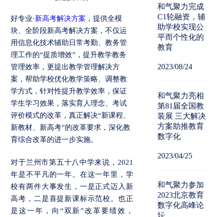
和气聚力完成
C1轮融资，辅
好专业·
新高考解决方案
，提供全模
助学校实现公
块、全阶段新高考解决方案，不仅运
平而个性化的
用信息化技术辅助日常考勤、教务管
教育
理工作的“提质增效”，提升教学教务
2023/08/24
管理效率，更提出教学管理解决方
案，帮助学校优化教学策略、调整教
学方式，针对性提升教学效率，保证
和气聚力亮相
学生学习效果，落实育人理念、考试
第81届全国教
评价模式的改革，真正解决“新课程、
装展 三大解决
方案助推教育
新教材、新高考”的改革要求，深化教
数字化
育综合改革的进一步实施。
2023/04/25
对于兰州市第五十八中学来说，2021
年是不平凡的一年。在这一年里，学
和气聚力参加
校有两件大事发生，一是正式迈入新
2023北京教育
高考，二是喜提新课标示范校。也正
数字化高峰论
是这一年，向“双新”改革要绩效，
坛